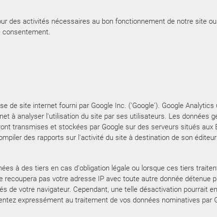
pour des activités nécessaires au bon fonctionnement de notre site o
re consentement.
se de site internet fourni par Google Inc. ('Google'). Google Analytics 
ernet à analyser l'utilisation du site par ses utilisateurs. Les donnée
eront transmises et stockées par Google sur des serveurs situés aux E
ompiler des rapports sur l'activité du site à destination de son éditeur 
s à des tiers en cas d'obligation légale ou lorsque ces tiers traite
e recoupera pas votre adresse IP avec toute autre donnée détenue par
 de votre navigateur. Cependant, une telle désactivation pourrait emp
onsentez expressément au traitement de vos données nominatives par Go