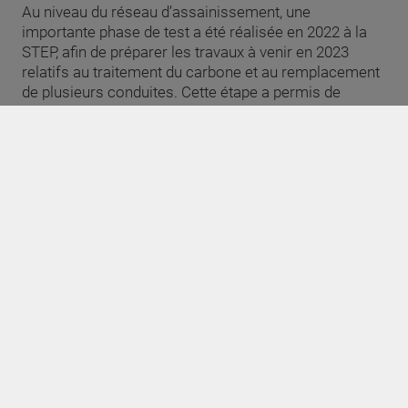
Au niveau du réseau d’assainissement, une
importante phase de test a été réalisée en 2022 à la
STEP, afin de préparer les travaux à venir en 2023
relatifs au traitement du carbone et au remplacement
de plusieurs conduites. Cette étape a permis de
démontrer l’efficacité du traitement et le respect de
toutes les normes en vigueur, quand bien même une
partie des installations qui seront remplacées ont été
mises à l’arrêt.