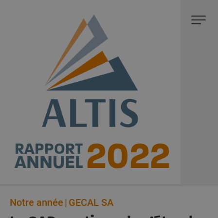
2022
RAPPORT
ANNUEL
Notre année
GECAL SA