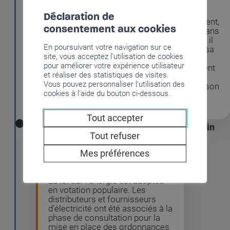
Déclaration de
Directeur de l’approvisionnement,
consentement aux cookies
Pierre-Alain Troillet a baigné dans
l’univers de l’électricité, auquel il
En poursuivant votre navigation sur ce
a consacré plus de 35 ans de sa
site, vous acceptez l'utilisation de cookies
vie. La société tient à le
pour améliorer votre expérience utilisateur
remercier pour son engagement
et réaliser des statistiques de visites.
ainsi que pour tout le travail
Vous pouvez personnaliser l'utilisation des
accompli. Il est remplacé par son
cookies à l'aide du bouton ci-dessous.
adjoint, Michel Mittaz.
Tout accepter
Juin
Tout refuser
Évolution du cadre
Mes préférences
législatif
La loi sur l’énergie est adoptée
en votation populaire. Les
distributeurs et fournisseurs
d’électricité ont été associés à la
phase de consultation pour la
mise en place des ordonnances