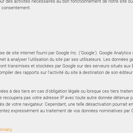
pour des activités nécessaires au bon fonctionnement de notre site o
re consentement.
se de site internet fourni par Google Inc. ('Google'). Google Analytics 
ernet à analyser l'utilisation du site par ses utilisateurs. Les donnée
eront transmises et stockées par Google sur des serveurs situés aux E
ompiler des rapports sur l'activité du site à destination de son éditeur 
s à des tiers en cas d'obligation légale ou lorsque ces tiers traite
e recoupera pas votre adresse IP avec toute autre donnée détenue par
 de votre navigateur. Cependant, une telle désactivation pourrait emp
onsentez expressément au traitement de vos données nominatives par Go
privacy