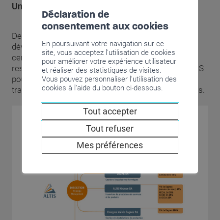
Une gestion centralisée
Déclaration de
consentement aux cookies
Des pôles d’expertise, des synergies favorisant le
En poursuivant votre navigation sur ce
développement d’idées et l’innovation, une gestion
site, vous acceptez l'utilisation de cookies
centralisée pour une meilleure coordination des
pour améliorer votre expérience utilisateur
ressources : telle est l’organisation choisie par ALTIS
et réaliser des statistiques de visites.
pour remplir pleinement son rôle d’acteur de la
Vous pouvez personnaliser l'utilisation des
cookies à l'aide du bouton ci-dessous.
transition énergétique et de prestataire multiservices.
Tout accepter
Tout refuser
Mes préférences